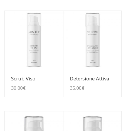
Guarda Dettagli
Guarda Dettagli
Scrub Viso
Detersione Attiva
30,00
€
35,00
€