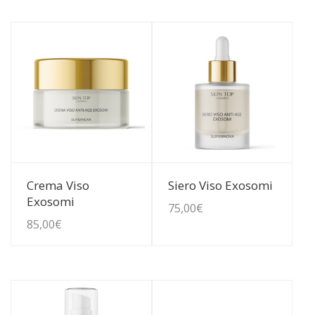
Guarda Dettagli
Guarda Dettagli
Crema Viso
Siero Viso Exosomi
Exosomi
75,00
€
85,00
€