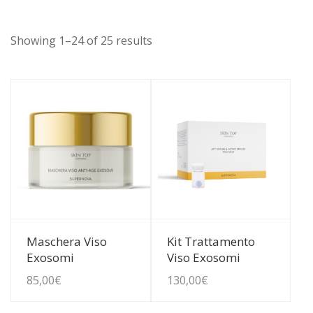
Showing 1–24 of 25 results
Guarda Dettagli
Guarda Dettagli
Maschera Viso
Kit Trattamento
Exosomi
Viso Exosomi
85,00
€
130,00
€