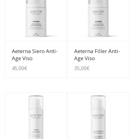
Guarda Dettagli
Guarda Dettagli
Aeterna Siero Anti-
Aeterna Filler Anti-
Age Viso
Age Viso
45,00
€
35,00
€