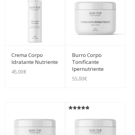
Guarda Dettagli
Guarda Dettagli
Crema Corpo
Burro Corpo
Idratante Nutriente
Tonificante
Ipernutriente
45,00
€
55,00
€
Rated
5.00
out of 5