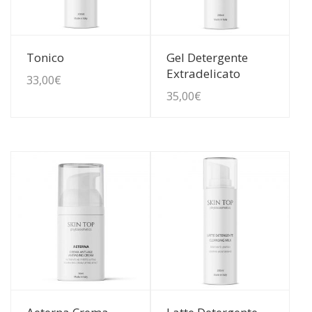
Guarda Dettagli
Guarda Dettagli
Tonico
Gel Detergente
Extradelicato
33,00
€
35,00
€
Guarda Dettagli
Guarda Dettagli