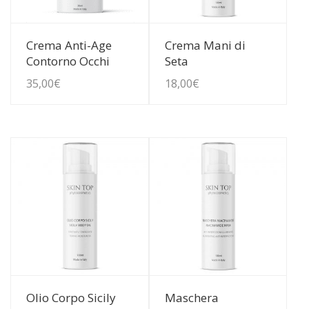
Guarda Dettagli
Guarda Dettagli
Crema Anti-Age
Crema Mani di
Contorno Occhi
Seta
35,00
€
18,00
€
Guarda Dettagli
Guarda Dettagli
Olio Corpo Sicily
Maschera