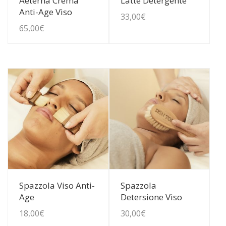
Aeterna Crema
Latte Detergente
Anti-Age Viso
33,00
€
65,00
€
Guarda Dettagli
Guarda Dettagli
Spazzola Viso Anti-
Spazzola
Age
Detersione Viso
18,00
€
30,00
€