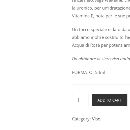
l’incarnato; Alga Wakame, che
Ialuronico, per un’idratazione
Vitamina E, nota per le sue p
Un tocco speciale è dato da 
abbiamo inoltre sostituito l’
Acqua di Rosa per potenziar
Da abbinare al siero viso anti
FORMATO: 50ml
ADD TO CART
Category:
Viso