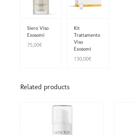
Guarda Dettagli
Guarda Dettagli
Siero Viso
Kit
Exosomi
Trattamento
Viso
75,00
€
Exosomi
130,00
€
Related products