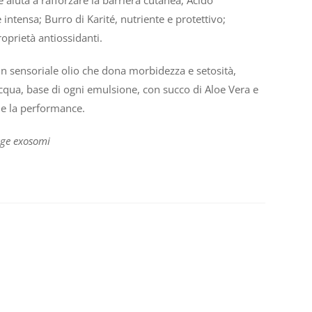
 aiuta a rafforzare la barriera cutanea; Acido
 intensa; Burro di Karité, nutriente e protettivo;
roprietà antiossidanti.
un sensoriale olio che dona morbidezza e setosità,
acqua, base di ogni emulsione, con succo di Aloe Vera e
ne la performance.
age exosomi