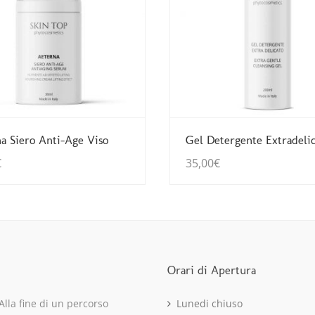
Guarda Dettagli
Guarda Dettagli
a Siero Anti-Age Viso
Gel Detergente Extradelic
€
35,00
€
Orari di Apertura
Alla fine di un percorso
Lunedi chiuso