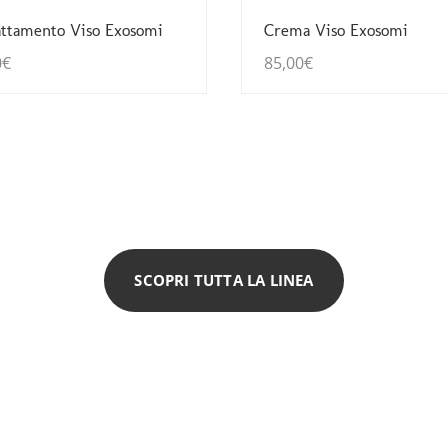
Guarda Dettagli
Guarda Dettagli
attamento Viso Exosomi
Crema Viso Exosomi
0
€
85,00
€
SCOPRI TUTTA LA LINEA