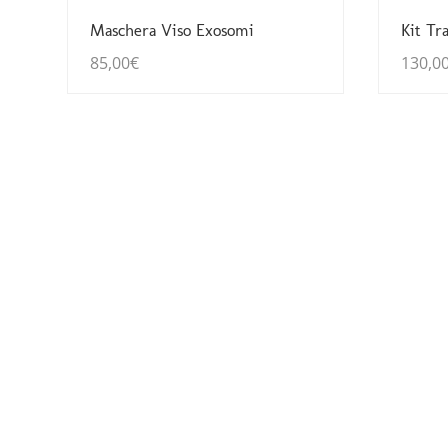
Guarda Dettagli
Maschera Viso Exosomi
Kit Tr
85,00
€
130,0