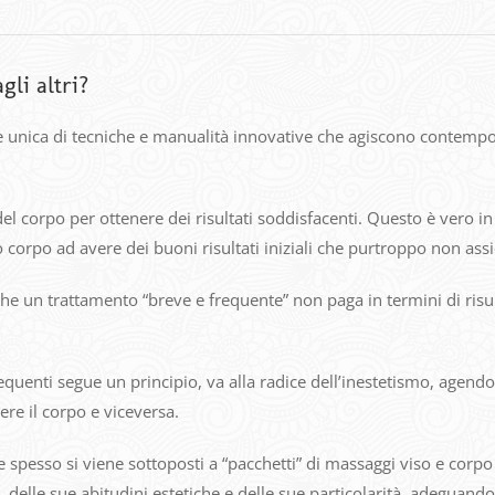
li altri?
 unica di tecniche e manualità innovative che agiscono contempor
el corpo per ottenere dei risultati soddisfacenti. Questo è vero i
o corpo ad avere dei buoni risultati iniziali che purtroppo non ass
e un trattamento “breve e frequente” non paga in termini di risul
enti segue un principio, va alla radice dell’inestetismo, agendo s
re il corpo e viceversa.
e spesso si viene sottoposti a “pacchetti” di massaggi viso e corpo 
 delle sue abitudini estetiche e delle sue particolarità, adeguand