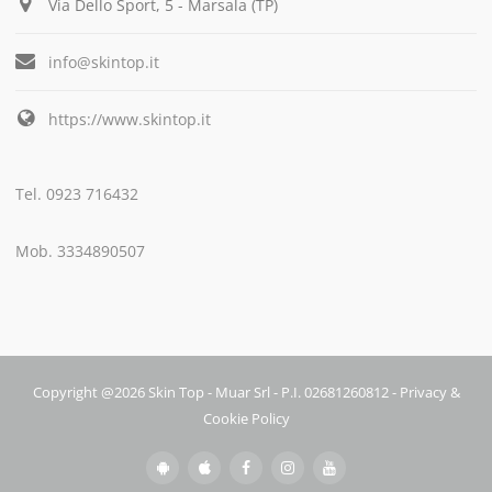
Via Dello Sport, 5 - Marsala (TP)
info@skintop.it
https://www.skintop.it
Tel. 0923 716432
Mob. 3334890507
Copyright @2026 Skin Top - Muar Srl - P.I. 02681260812 -
Privacy &
Cookie Policy