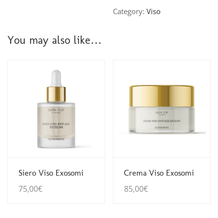
Category:
Viso
You may also like…
Guarda Dettagli
Guarda Dettagli
Siero Viso Exosomi
Crema Viso Exosomi
75,00
€
85,00
€