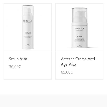
Guarda Dettagli
Guarda Dettagli
Scrub Viso
Aeterna Crema Anti-
Age Viso
30,00
€
65,00
€