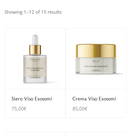
Showing 1–12 of 15 results
Guarda Dettagli
Guarda Dettagli
Siero Viso Exosomi
Crema Viso Exosomi
75,00
€
85,00
€