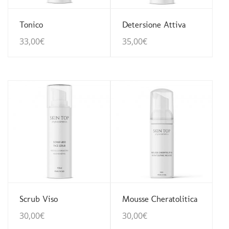
Guarda Dettagli
Guarda Dettagli
Tonico
Detersione Attiva
33,00
€
35,00
€
Guarda Dettagli
Guarda Dettagli
Scrub Viso
Mousse Cheratolitica
30,00
€
30,00
€