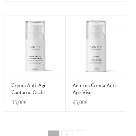
Guarda Dettagli
Guarda Dettagli
Crema Anti-Age
Aeterna Crema Anti-
Contorno Occhi
Age Viso
35,00
€
65,00
€