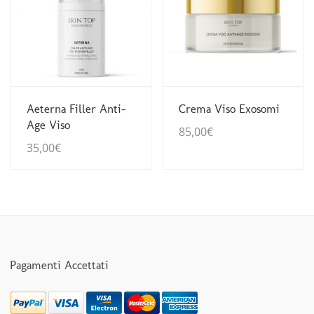
Guarda Dettagli
Guarda Dettagli
Aeterna Filler Anti-
Crema Viso Exosomi
Age Viso
85,00
€
35,00
€
Pagamenti Accettati