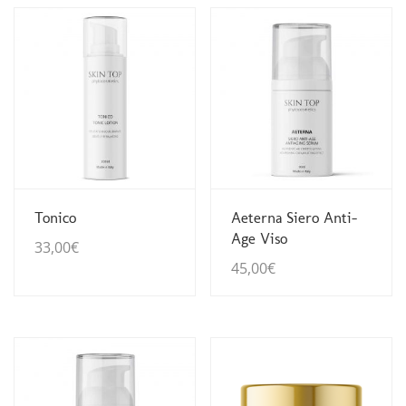
Guarda Dettagli
Guarda Dettagli
Tonico
Aeterna Siero Anti-
Age Viso
33,00
€
45,00
€