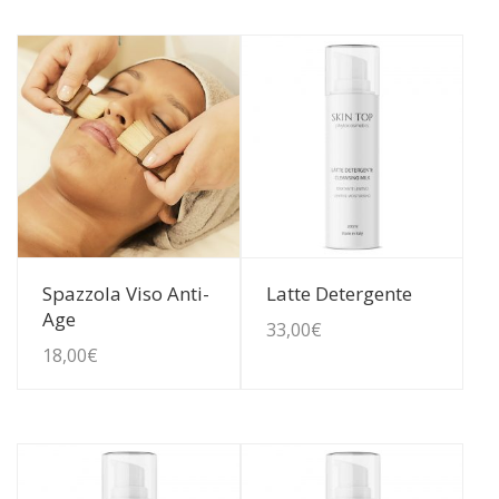
Guarda Dettagli
Guarda Dettagli
Spazzola Viso Anti-
Latte Detergente
Age
33,00
€
18,00
€