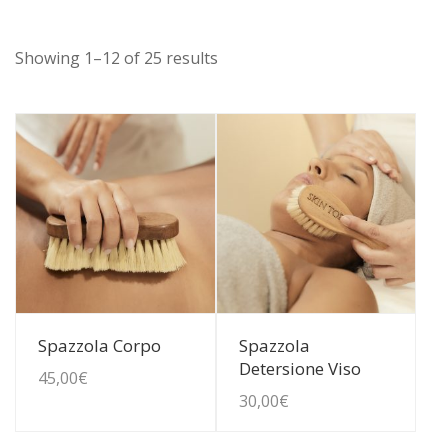
Showing 1–12 of 25 results
Guarda Dettagli
Guarda Dettagli
Spazzola Corpo
Spazzola
Detersione Viso
45,00
€
30,00
€