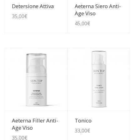
Guarda Dettagli
Guarda Dettagli
Detersione Attiva
Aeterna Siero Anti-
Age Viso
35,00
€
45,00
€
Guarda Dettagli
Guarda Dettagli
Aeterna Filler Anti-
Tonico
Age Viso
33,00
€
35,00
€